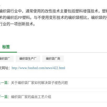
。
编织袋行业中，通常使用的改性技术主要包括塑料增强技术，塑
术的编织后PP塑料。与不使用变形技术的编织袋相比，编织袋的
行业的一项创新技术。
标签
编织袋厂
编织袋生产厂
编织袋厂商
文网址：
http://www.fssxbzd.com/news/422.html
上一篇：
关于编织袋厂家如何解决袋子褪色问题
下一篇：
编织袋厂家的扁丝工艺介绍