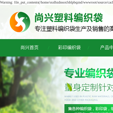
Warning: file_put_contents(/home/sxslbzdnsoxfsblpbqznd/wwwroot/source/cache
尚兴首页
彩印编织袋
产品