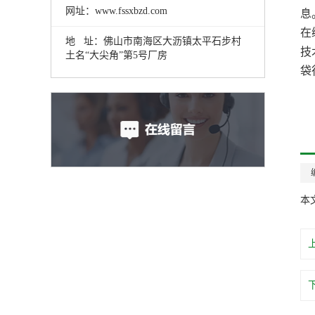
网址：www.fssxbzd.com
息
在
地 址：佛山市南海区大沥镇太平石步村
技
土名“大尖角”第5号厂房
袋
本