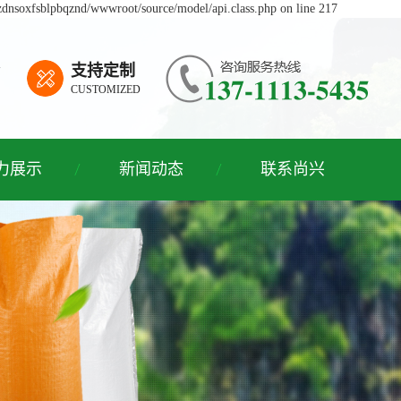
bzdnsoxfsblpbqznd/wwwroot/source/model/api.class.php on line 217
支持定制
CUSTOMIZED
力展示
新闻动态
联系尚兴