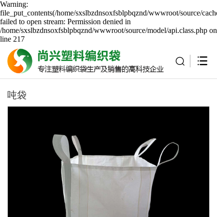
Warning:
file_put_contents(/home/sxslbzdnsoxfsblpbqznd/wwwroot/source/cache
failed to open stream: Permission denied in
/home/sxslbzdnsoxfsblpbqznd/wwwroot/source/model/api.class.php on
line 217
吨袋