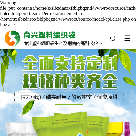
Warning:
file_put_contents(/home/sxslbzdnsoxfsblpbqznd/wwwroot/source/cache
failed to open stream: Permission denied in
/home/sxslbzdnsoxfsblpbqznd/wwwroot/source/model/api.class.php on
line 217