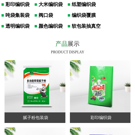
■
彩印编织袋
■
大米编织袋
■
纸塑编织袋
■
吨袋集装袋
■
阀口袋
■
编织袋覆膜
■
透明编织袋
■
颜色编织袋
■
软包装抽真空
产品
展示
PRODUCT DISPLAY
腻子粉包装袋
彩印编织袋