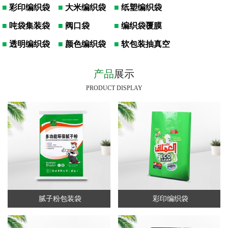
■
彩印编织袋
■
大米编织袋
■
纸塑编织袋
■
吨袋集装袋
■
阀口袋
■
编织袋覆膜
■
透明编织袋
■
颜色编织袋
■
软包装抽真空
产品
展示
PRODUCT DISPLAY
腻子粉包装袋
彩印编织袋