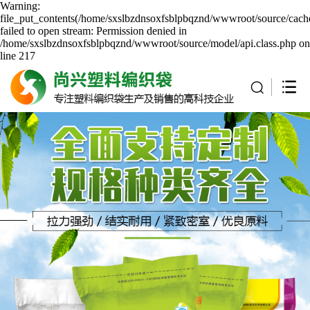
Warning:
file_put_contents(/home/sxslbzdnsoxfsblpbqznd/wwwroot/source/cache
failed to open stream: Permission denied in
/home/sxslbzdnsoxfsblpbqznd/wwwroot/source/model/api.class.php on
line 217