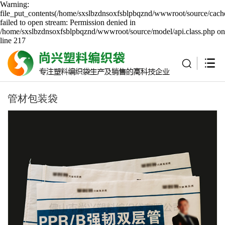
Warning:
file_put_contents(/home/sxslbzdnsoxfsblpbqznd/wwwroot/source/cache
failed to open stream: Permission denied in
/home/sxslbzdnsoxfsblpbqznd/wwwroot/source/model/api.class.php on
line 217
管材包装袋