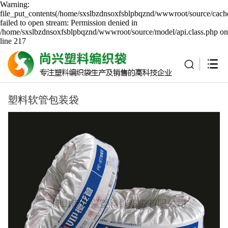
Warning:
file_put_contents(/home/sxslbzdnsoxfsblpbqznd/wwwroot/source/cache
failed to open stream: Permission denied in
/home/sxslbzdnsoxfsblpbqznd/wwwroot/source/model/api.class.php on
line 217
塑料软管包装袋